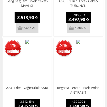
Berg Seguam Erkek Ceket-
A&C II 3 In 1 Erkek Ceket-
MAVİ XL
TURUNCU
3.915,29 ₺
3.513,90 ₺
3.497,90 ₺
11%
24%
A&C Erkek Yağmurluk-SARI
Regatta Terota Erkek Polar-
ANTRASİT
3.842,85 ₺
4.399,00 ₺
3.435,90 ₺
3.348,90 ₺