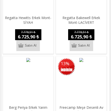
Regatta Hewitts Erkek Mont-
Regatta Bakewell Erkek
SİYAH
Mont-LACİVERT
7.778,51 ₺
7.778,51 ₺
6.725,90 ₺
6.725,90 ₺
13%
Berg Periya Erkek Yarım
Freecamp Meşe Desenli Av