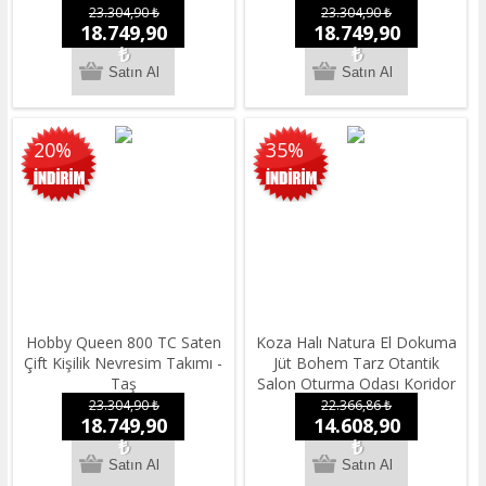
23.304,90 ₺
23.304,90 ₺
18.749,90
18.749,90
₺
₺
20%
35%
Hobby Queen 800 TC Saten
Koza Halı Natura El Dokuma
Çift Kişilik Nevresim Takımı -
Jüt Bohem Tarz Otantik
Taş
Salon Oturma Odası Koridor
Yatak Odası Natural Halı
23.304,90 ₺
22.366,86 ₺
18.749,90
14.608,90
00022A 200 x 290
₺
₺