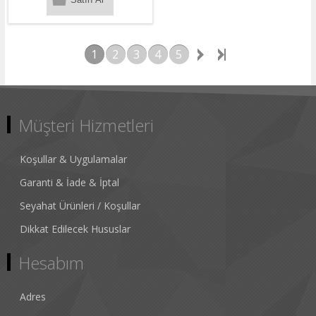
1
2
3
4
5
Müşteri Hizmetleri
Koşullar & Uygulamalar
Garanti & İade & İptal
Seyahat Ürünleri / Koşullar
Dikkat Edilecek Hususlar
Hesabım
Adres