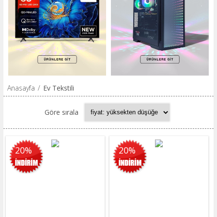
Anasayfa
/
Ev Tekstili
Göre sırala
20%
20%