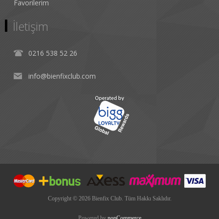
Favorilerim
İletişim
0216 538 52 26
info@bienfixclub.com
Copyright © 2026 Bienfix Club. Tüm Hakkı Saklıdır.
Powered by
nopCommerce