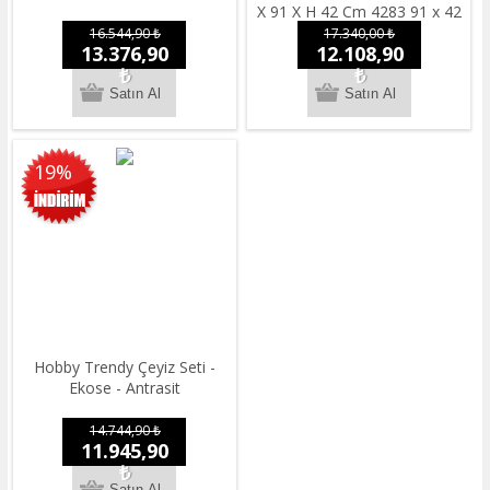
X 91 X H 42 Cm 4283 91 x 42
16.544,90 ₺
17.340,00 ₺
13.376,90
12.108,90
₺
₺
19%
Hobby Trendy Çeyiz Seti -
Ekose - Antrasit
14.744,90 ₺
11.945,90
₺