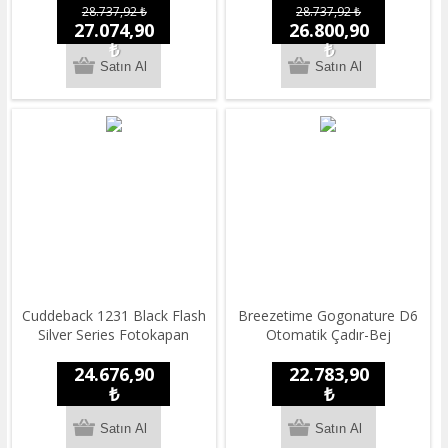
28.737,92 ₺
28.737,92 ₺
27.074,90
26.800,90
₺
₺
Cuddeback 1231 Black Flash
Breezetime Gogonature D6
Silver Series Fotokapan
Otomatik Çadır-Bej
24.676,90
22.783,90
₺
₺