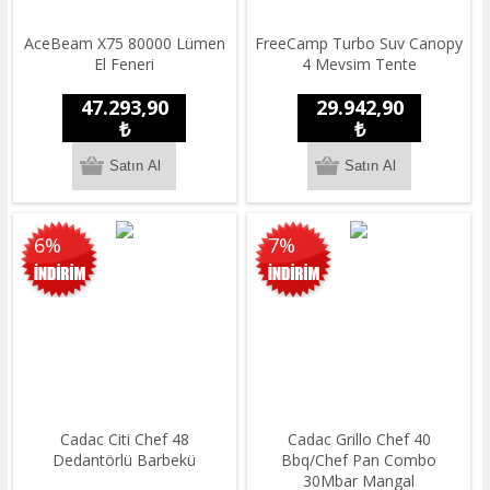
AceBeam X75 80000 Lümen
FreeCamp Turbo Suv Canopy
El Feneri
4 Mevsim Tente
47.293,90
29.942,90
₺
₺
6%
7%
Cadac Citi Chef 48
Cadac Grillo Chef 40
Dedantörlü Barbekü
Bbq/Chef Pan Combo
30Mbar Mangal