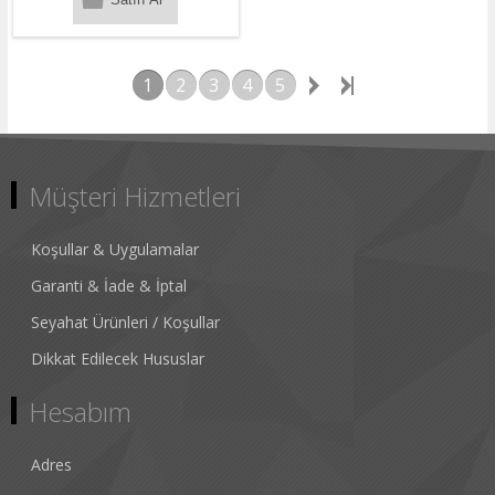
1
2
3
4
5
Müşteri Hizmetleri
Koşullar & Uygulamalar
Garanti & İade & İptal
Seyahat Ürünleri / Koşullar
Dikkat Edilecek Hususlar
Hesabım
Adres