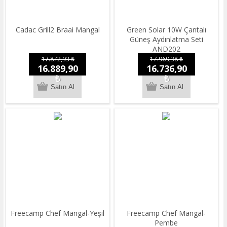
Cadac Grill2 Braai Mangal
Green Solar 10W Çantalı
Güneş Aydınlatma Seti
AND202
17.872,93 ₺
17.969,38 ₺
16.889,90
16.736,90
₺
₺
Freecamp Chef Mangal-Yeşil
Freecamp Chef Mangal-
Pembe