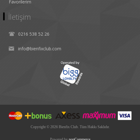
Favorilerim
İletişim
0216 538 52 26
info@bienfixclub.com
Copyright © 2026 Bienfix Club. Tüm Hakkı Saklıdır.
Powered by
nopCommerce