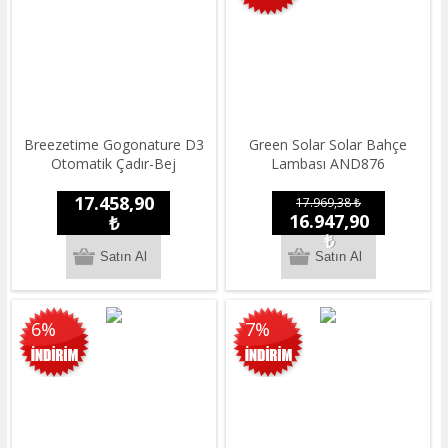
Breezetime Gogonature D3
Green Solar Solar Bahçe
Otomatik Çadır-Bej
Lambası AND876
17.458,90
17.969,38 ₺
16.947,90
₺
₺
6%
7%