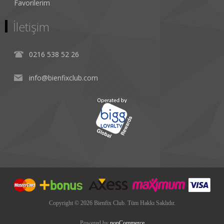
Favorilerim
İletişim
0216 538 52 26
info@bienfixclub.com
Copyright © 2026 Bienfix Club. Tüm Hakkı Saklıdır.
Powered by
nopCommerce