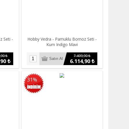
 Seti -
Hobby Vedra - Pamuklu Bornoz Seti -
Kum Indigo Mavi
,90 ₺
7.409,90 ₺
,90 ₺
6.114,90 ₺
31%