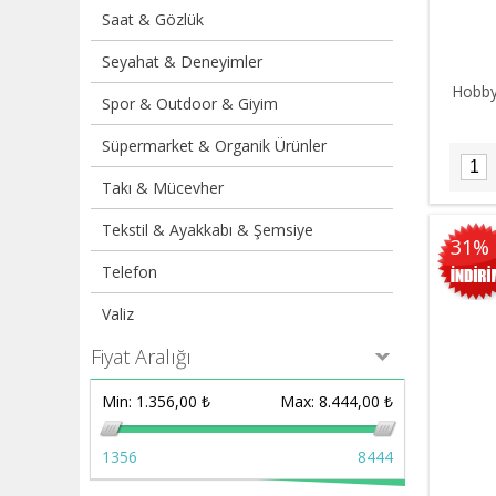
Saat & Gözlük
Seyahat & Deneyimler
Hobby
Spor & Outdoor & Giyim
Süpermarket & Organik Ürünler
Takı & Mücevher
Tekstil & Ayakkabı & Şemsiye
31%
Telefon
Valiz
Fiyat Aralığı
Min:
1.356,00 ₺
Max:
8.444,00 ₺
1356
8444