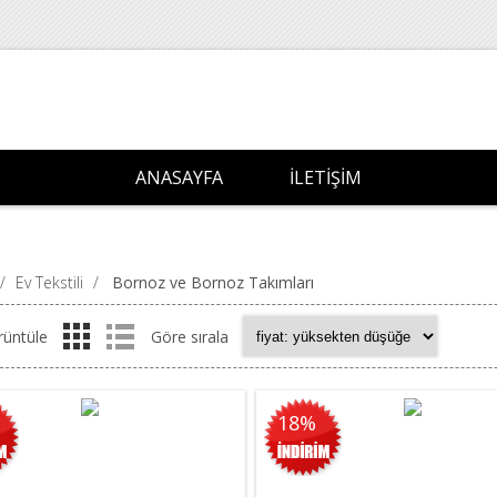
ANASAYFA
İLETIŞIM
/
Ev Tekstili
/
Bornoz ve Bornoz Takımları
rüntüle
Göre sırala
18%