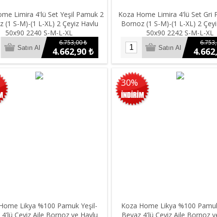
me Limira 4'lü Set Yeşil Pamuk 2
Koza Home Limira 4'lü Set Gri
 (1 S-M)-(1 L-XL) 2 Çeyiz Havlu
Bornoz (1 S-M)-(1 L-XL) 2 Çeyi
50x90 2240 S-M-L-XL
50x90 2242 S-M-L-XL
6.753,00 ₺
6.753,
4.662,90 ₺
4.662
30%
Home Likya %100 Pamuk Yeşil-
Koza Home Likya %100 Pamuk
4'lü Çeyiz Aile Bornoz ve Havlu
Beyaz 4'lü Çeyiz Aile Bornoz v