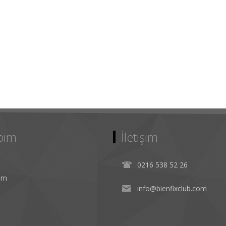
bım
İletişim
0216 538 52 26
rim
info@bienfixclub.com