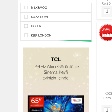
Seti 2
MILK&MOO
KOZA HOME
HOBBY
29%
KEEP LONDON
Koza
Pamuk