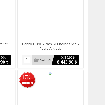
 Seti -
Hobby Lussa - Pamuklu Bornoz Seti -
Pudra Antrasit
,90 ₺
10.339,90 ₺
,90 ₺
8.443,90 ₺
17%