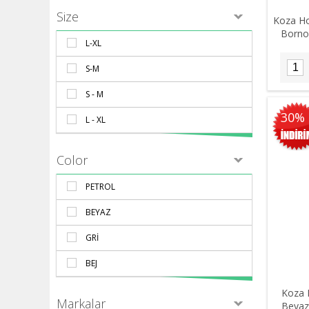
Size
Koza Ho
Bornoz
L-XL
S-M
S - M
30%
L - XL
Color
PETROL
BEYAZ
GRI
BEJ
Koza 
Markalar
Beyaz 