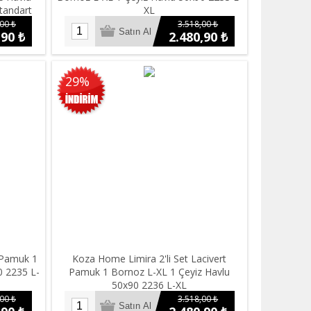
tandart
XL
00 ₺
3.518,00 ₺
,90 ₺
2.480,90 ₺
29%
l Pamuk 1
Koza Home Limira 2'li Set Lacivert
0 2235 L-
Pamuk 1 Bornoz L-XL 1 Çeyiz Havlu
50x90 2236 L-XL
00 ₺
3.518,00 ₺