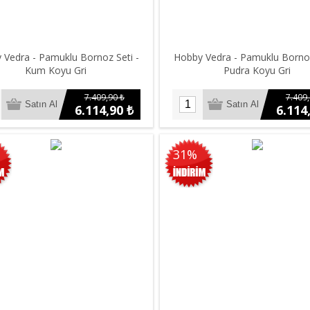
 Vedra - Pamuklu Bornoz Seti -
Hobby Vedra - Pamuklu Bornoz
Kum Koyu Gri
Pudra Koyu Gri
7.409,90 ₺
7.409,
6.114,90 ₺
6.114
31%