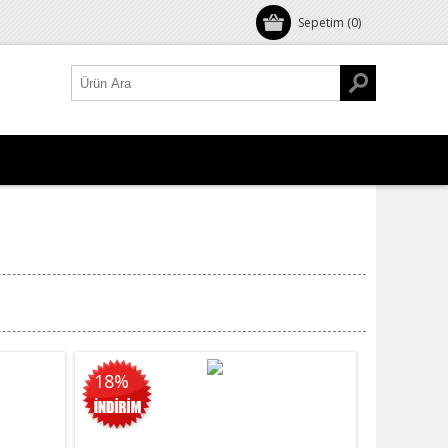
Sepetim
(0)
18%