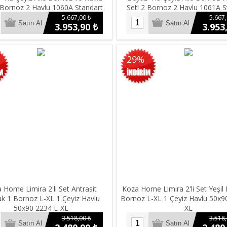
 Bornoz 2 Havlu 1060A Standart
Seti 2 Bornoz 2 Havlu 1061A S
5.667,00 ₺
5.667,
3.953,90 ₺
3.953
29%
 Home Limira 2'li Set Antrasit
Koza Home Limira 2'li Set Yeşi
 1 Bornoz L-XL 1 Çeyiz Havlu
Bornoz L-XL 1 Çeyiz Havlu 50x9
50x90 2234 L-XL
XL
3.518,00 ₺
3.518,