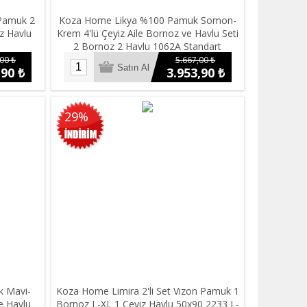
 Pamuk 2
Koza Home Likya %100 Pamuk Somon-
z Havlu
Krem 4'lü Çeyiz Aile Bornoz ve Havlu Seti
2 Bornoz 2 Havlu 1062A Standart
00 ₺
5.667,00 ₺
,90 ₺
3.953,90 ₺
29%
 Mavi-
Koza Home Limira 2'li Set Vizon Pamuk 1
e Havlu
Bornoz L-XL 1 Çeyiz Havlu 50x90 2233 L-