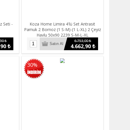
 Seti -
Koza Home Limira 4'lü Set Antrasit
Pamuk 2 Bornoz (1 S-M)-(1 L-XL) 2 Çeyiz
Havlu 50x90 2239 S-M-L-XL
90 ₺
6.753,00 ₺
,90 ₺
4.662,90 ₺
30%