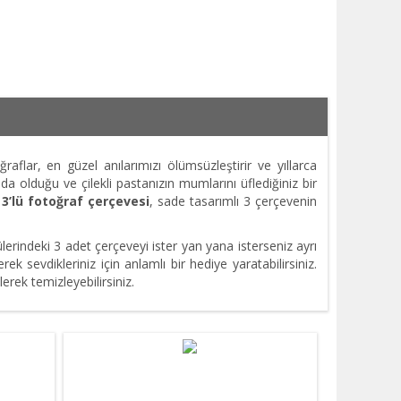
flar, en güzel anılarımızı ölümsüzleştirir ve yıllarca
olduğu ve çilekli pastanızın mumlarını üflediğiniz bir
r
3’lü
fotoğraf çerçevesi
, sade tasarımlı 3 çerçevenin
lerindeki 3 adet çerçeveyi ister yan yana isterseniz ayrı
erek sevdikleriniz için anlamlı bir hediye yaratabilirsiniz.
lerek temizleyebilirsiniz.