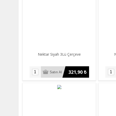
Nektar Siyah 3Lü Çerçeve
N
321,90 ₺