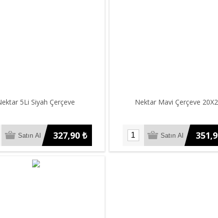
ektar 5Li Siyah Çerçeve
Nektar Mavi Çerçeve 20X
327,90 ₺
351,9