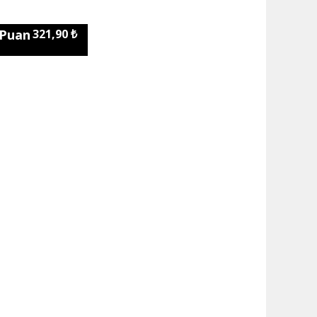
 Puan
321,90 ₺