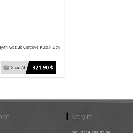
Siyah Gözlük Çerçeve Küçük Boy
321,90 ₺
bım
İletişim
0216 538 52 26