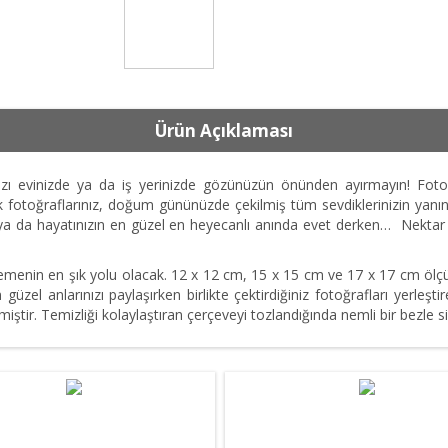
Ürün Açıklaması
ızı evinizde ya da iş yerinizde gözünüzün önünden ayırmayın! Fotoğra
otoğraflarınız, doğum gününüzde çekilmiş tüm sevdiklerinizin yanında 
are ya da hayatınızın en güzel en heyecanlı anında evet derken… Nekta
ilemenin en şık yolu olacak. 12 x 12 cm, 15 x 15 cm ve 17 x 17 cm ölçü
 güzel anlarınızı paylaşırken birlikte çektirdiğiniz fotoğrafları yerleştir
ilmiştir. Temizliği kolaylaştıran çerçeveyi tozlandığında nemli bir bezle si