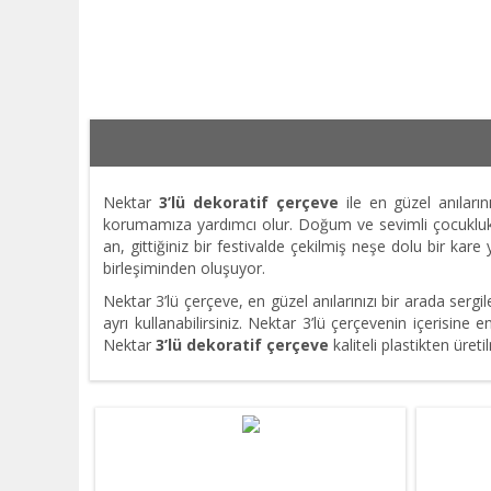
Nektar
3’lü
dekoratif çerçeve
ile en güzel anıların
korumamıza yardımcı olur. Doğum ve sevimli çocukluk f
an, gittiğiniz bir festivalde çekilmiş neşe dolu bir k
birleşiminden oluşuyor.
Nektar 3’lü çerçeve, en güzel anılarınızı bir arada serg
ayrı kullanabilirsiniz. Nektar 3’lü çerçevenin içerisine en
Nektar
3’lü
dekoratif
çerçeve
kaliteli plastikten üret