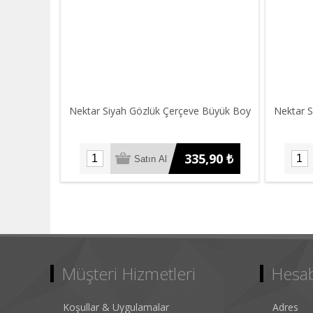
Nektar Siyah Gözlük Çerçeve Büyük Boy
Nektar 
335,90 ₺
Müşteri Hizmetleri
Hesa
Koşullar & Uygulamalar
Adres