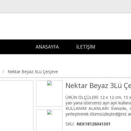
ANASAYFA
İLETIŞIM
/
Nektar Beyaz 3Lü Çerçeve
Nektar Beyaz 3Lü Ç
ÜRÜN ÖLÇÜLERİ: 12 x 12 cm, 15 x 1
yan yana isterseniz ayrı ayrı kullanab
KULLANIM ALANLARI: Evinizde, iş
yerleştirerek ölümsüzleştirdiğiniz 
SKU:
NEK18126041301