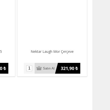
25
Nektar Laugh Mor Çerçeve
0 ₺
321,90 ₺