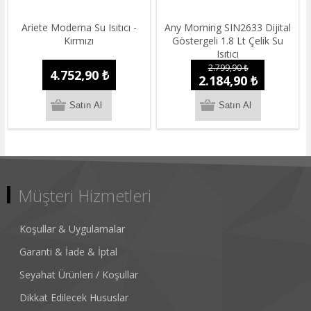
Ariete Moderna Su Isıtıcı -
Any Morning SIN2633 Dijital
Kırmızı
Göstergeli 1.8 Lt Çelik Su
Isıtıcı
2.799,90 ₺
4.752,90 ₺
2.184,90 ₺
Müşteri Hizmetleri
Koşullar & Uygulamalar
Garanti & İade & İptal
Seyahat Ürünleri / Koşullar
Dikkat Edilecek Hususlar