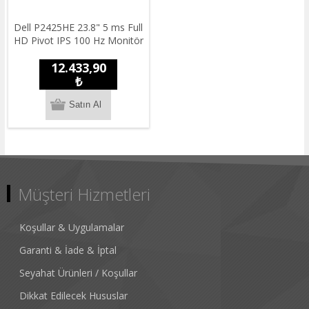
Dell P2425HE 23.8" 5 ms Full
HD Pivot IPS 100 Hz Monitör
12.433,90
₺
Müşteri Hizmetleri
Koşullar & Uygulamalar
Garanti & İade & İptal
Seyahat Ürünleri / Koşullar
Dikkat Edilecek Hususlar