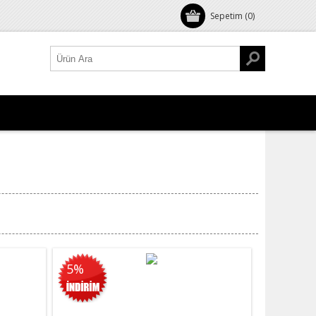
Sepetim
(0)
5%