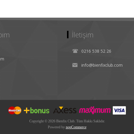
bım
İletişim
0216 538 52 26
rim
info@bienfixclub.com
Copyright © 2026 Bienfix Club. Tüm Hakkı Saklıdır.
Powered by
nopCommerce