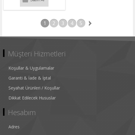
1
2
3
4
5
Müşteri Hizmetleri
Koşullar & Uygulamalar
Garanti & İade & İptal
Seyahat Ürünleri / Koşullar
Dikkat Edilecek Hususlar
Hesabım
Adres