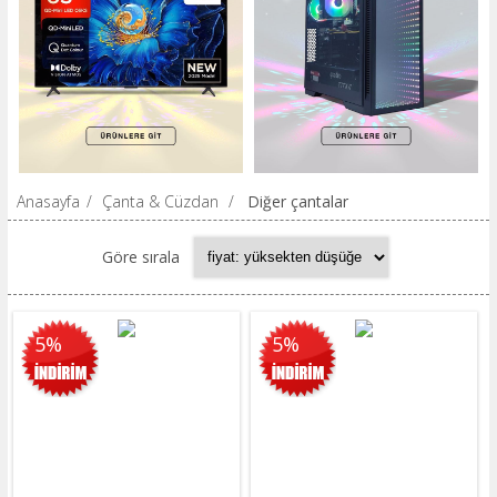
Anasayfa
/
Çanta & Cüzdan
/
Diğer çantalar
Göre sırala
5%
5%