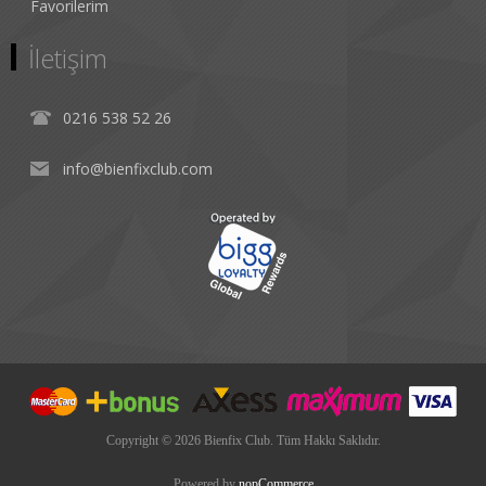
Favorilerim
İletişim
0216 538 52 26
info@bienfixclub.com
Copyright © 2026 Bienfix Club. Tüm Hakkı Saklıdır.
Powered by
nopCommerce