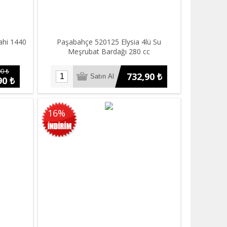
ahi 1440
Paşabahçe 520125 Elysia 4lü Su
Meşrubat Bardağı 280 cc
0 ₺
732,90 ₺
90 ₺
16%