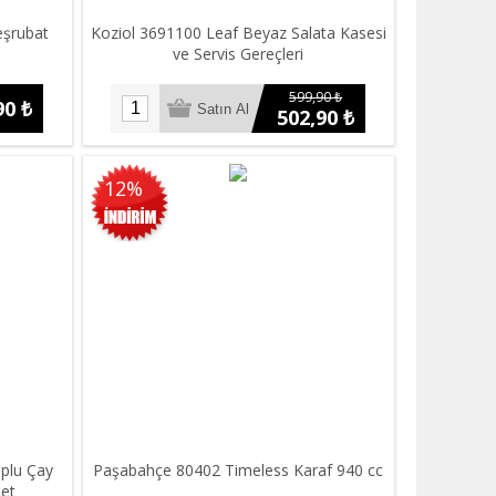
eşrubat
Koziol 3691100 Leaf Beyaz Salata Kasesi
ve Servis Gereçleri
599,90 ₺
90 ₺
502,90 ₺
12%
plu Çay
Paşabahçe 80402 Timeless Karaf 940 cc
det