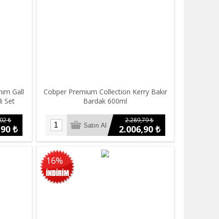
hım Gall
Cobper Premium Collection Kerry Bakır
i Set
Bardak 600ml
02 ₺
2.289,79 ₺
,90 ₺
2.006,90 ₺
16%