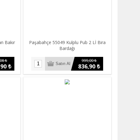
an Bakır
Paşabahçe 55049 Kulplu Pub 2 Lİ Bira
Bardağı
08 ₺
999,00 ₺
,90 ₺
836,90 ₺