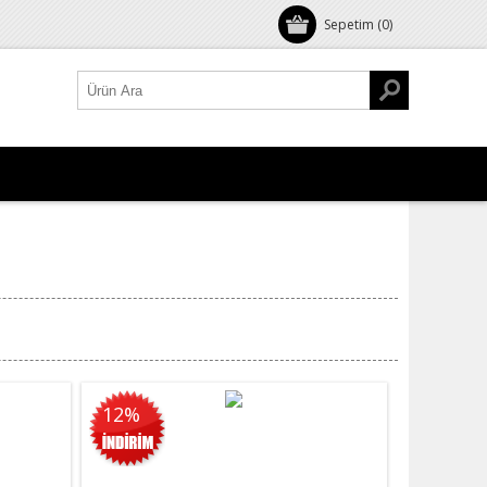
Sepetim
(0)
12%