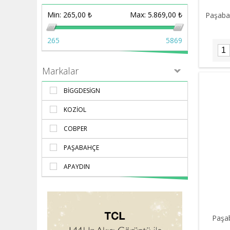
Min:
265,00 ₺
Max:
5.869,00 ₺
Paşaba
265
5869
Markalar
BIGGDESIGN
KOZIOL
COBPER
PAŞABAHÇE
APAYDIN
Paşab