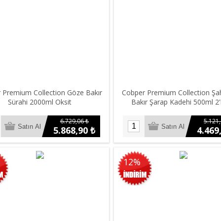
 Premium Collection Göze Bakır
Cobper Premium Collection Şa
Sürahi 2000ml Oksit
Bakır Şarap Kadehi 500ml 2'l
6.729,06 ₺
5.121,
5.868,90 ₺
4.469
12%