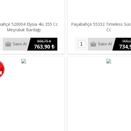
ahçe 520004 Elysia 4lü 355 Cc
Paşabahçe 55332 Timeless Sür
Meşrubat Bardağı
Cc
868,75 ₺
900,0
763,90 ₺
734,