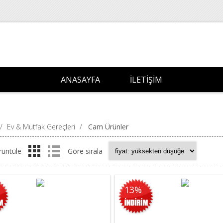
ANASAYFA
İLETIŞIM
/
Ev & Mutfak Gereçleri
/
Cam Ürünler
rüntüle
Göre sırala
13%