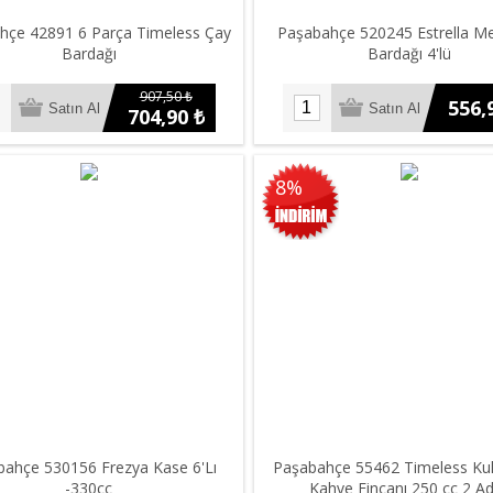
hçe 42891 6 Parça Timeless Çay
Paşabahçe 520245 Estrella M
Bardağı
Bardağı 4'lü
907,50 ₺
556,
704,90 ₺
8%
ahçe 530156 Frezya Kase 6'Lı
Paşabahçe 55462 Timeless Kul
-330cc
Kahve Fincanı 250 cc 2 A