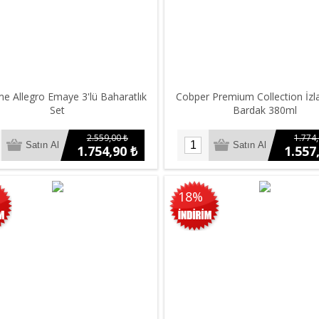
e Allegro Emaye 3'lü Baharatlık
Cobper Premium Collection İzl
Set
Bardak 380ml
2.559,00 ₺
1.774,
1.754,90 ₺
1.557
18%