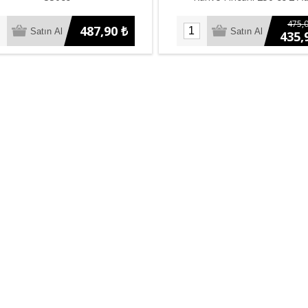
475,0
487,90 ₺
435,