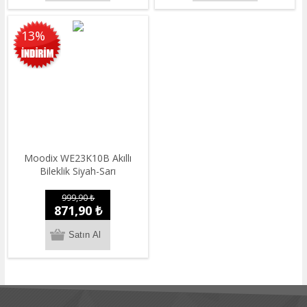
13%
Moodix WE23K10B Akıllı
Bileklik Siyah-Sarı
999,90 ₺
871,90 ₺