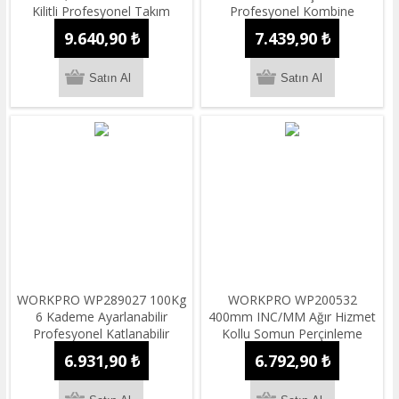
Kilitli Profesyonel Takım
Profesyonel Kombine
Çantası
Anahtar Takımı + Bez
9.640,90 ₺
7.439,90 ₺
Taşıma Kılıfı
WORKPRO WP289027 100Kg
WORKPRO WP200532
6 Kademe Ayarlanabilir
400mm INC/MM Ağır Hizmet
Profesyonel Katlanabilir
Kollu Somun Perçinleme
Çalışma Tezgâhı
Tabancası + 185 Adet Perçin
6.931,90 ₺
6.792,90 ₺