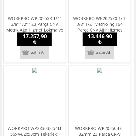
WORKPRO WP202533 1/4'’
WORKPRO WP202530 1/4'’
3/8’’ 1/2'’ 123 Parça Cr-V
3/8’’ 1/2'’ Metrik/İnç 164
Metrik Ağır Hizmet Lokma ve
Parça Cr-V Ağır Hizmet
17.257,90
13.446,90
Kombine Anahtar Takımı
Lokma ve Kombine Anahtar
₺
Takımı
₺
WORKPRO WP283032 54Lt
WORKPRO WP202504 6-
56x44,2x50cm Tekerlekli
32mm 23 Parça CR-V