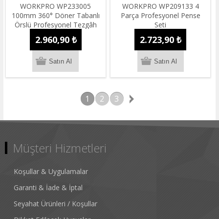
WORKPRO WP233005
WORKPRO WP209133 4
100mm 360° Döner Tabanlı
Parça Profesyonel Pense
Örslü Profesyonel Tezgâh
Seti
Mengene
2.960,90 ₺
2.723,90 ₺
1
2
3
Müşteri Hizmetleri
Koşullar & Uygulamalar
Garanti & İade & İptal
Seyahat Ürünleri / Koşullar