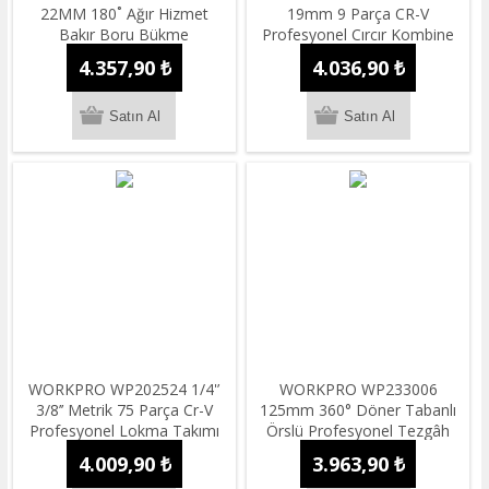
22MM 180˚ Ağır Hizmet
19mm 9 Parça CR-V
Bakır Boru Bükme
Profesyonel Cırcır Kombine
Anahtar Takımı + Bez
4.357,90 ₺
4.036,90 ₺
Taşıma Kılıfı
WORKPRO WP202524 1/4'’
WORKPRO WP233006
3/8’’ Metrik 75 Parça Cr-V
125mm 360° Döner Tabanlı
Profesyonel Lokma Takımı
Örslü Profesyonel Tezgâh
Mengene
4.009,90 ₺
3.963,90 ₺