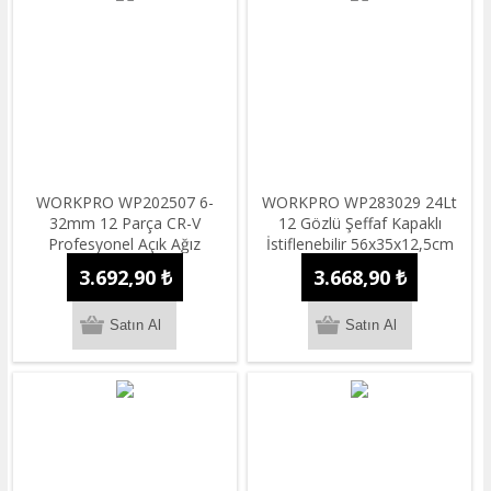
WORKPRO WP202507 6-
WORKPRO WP283029 24Lt
32mm 12 Parça CR-V
12 Gözlü Şeffaf Kapaklı
Profesyonel Açık Ağız
İstiflenebilir 56x35x12,5cm
Anahtar Takımı + Bez
Profesyonel Organizer Takım
3.692,90 ₺
3.668,90 ₺
Taşıma Kılıfı
Çantası