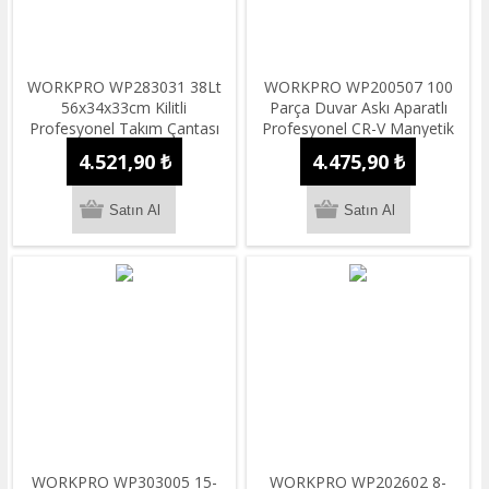
WORKPRO WP283031 38Lt
WORKPRO WP200507 100
56x34x33cm Kilitli
Parça Duvar Askı Aparatlı
Profesyonel Takım Çantası
Profesyonel CR-V Manyetik
Tornavida ve Bits Uç Seti
4.521,90 ₺
4.475,90 ₺
WORKPRO WP303005 15-
WORKPRO WP202602 8-