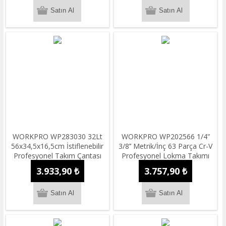
WORKPRO WP283030 32Lt
WORKPRO WP202566 1/4'’
56x34,5x16,5cm İstiflenebilir
3/8’’ Metrik/İnç 63 Parça Cr-V
Profesyonel Takım Çantası
Profesyonel Lokma Takımı
3.933,90 ₺
3.757,90 ₺