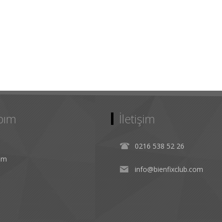
bım
İletişim
0216 538 52 26
rim
info@bienfixclub.com