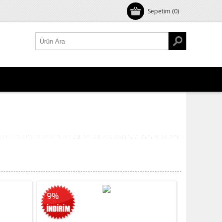
Sepetim
(0)
9%