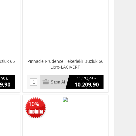
uzluk 66
Pinnacle Prudence Tekerlekli Buzluk 66
Litre-LACİVERT
,95 ₺
11.174,95 ₺
9,90
10.209,90
₺
10%