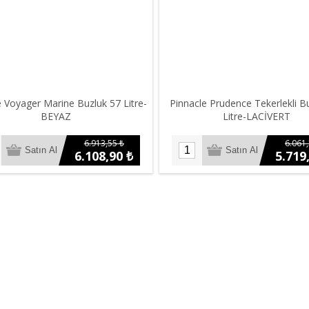
e Voyager Marine Buzluk 57 Litre-
Pinnacle Prudence Tekerlekli B
BEYAZ
Litre-LACİVERT
6.913,55 ₺
6.061,
6.108,90 ₺
5.719