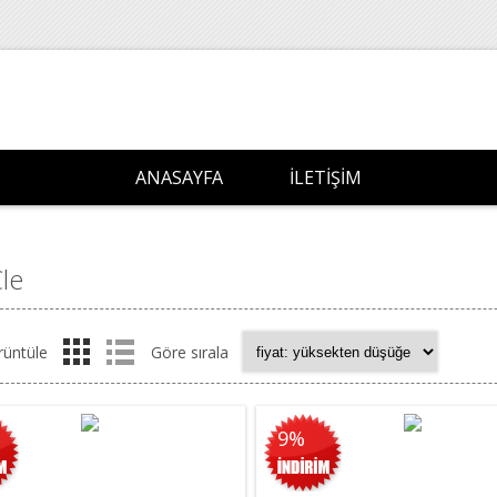
ANASAYFA
İLETIŞIM
le
rüntüle
Göre sırala
9%