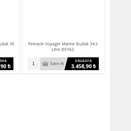
uzluk 30
Pinnacle Voyager Marine Buzluk 34.5
Litre-BEYAZ
36 ₺
3.824,37 ₺
,90 ₺
3.458,90 ₺