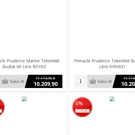
cle Prudence Marine Tekerlekli
Pinnacle Prudence Tekerlekli B
Buzluk 66 Litre-BEYAZ
Litre-KIRMIZI
11.174,95 ₺
11.174
10.209,90
10.20
₺
₺
6%