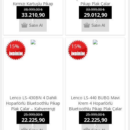
Kırmızı Kartuşlu Pikap
Pikap Plak Çalar
38.999,00 ₺
33.999,00 ₺
33.210,90
29.012,90
₺
₺
15%
15%
Lenco LS-430BN 4 Dahili
Lenco LS-440 BUBG Mavi
Hoparlörlü Bluetoothlu Pikap
Krem 4 Hoparlörlü
Plak Çalar – Kahverengi
Bluetoothlu Pikap Plak Çalar
25.999,00 ₺
25.999,00 ₺
22.225,90
22.225,90
₺
₺