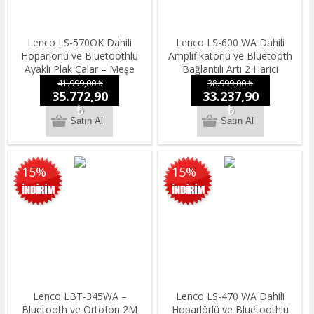
Lenco LS-570OK Dahili
Lenco LS-600 WA Dahili
Hoparlörlü ve Bluetoothlu
Amplifikatörlü ve Bluetooth
Ayaklı Plak Çalar – Meşe
Bağlantılı Artı 2 Harici
Hoparlörlü Plak Çalar Pikap –
41.999,00 ₺
38.999,00 ₺
35.772,90
33.237,90
Ceviz
₺
₺
15%
15%
Lenco LBT-345WA –
Lenco LS-470 WA Dahili
Bluetooth ve Ortofon 2M
Hoparlörlü ve Bluetoothlu