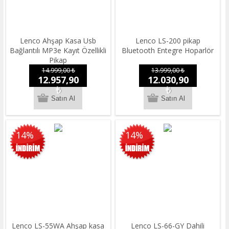
Lenco Ahşap Kasa Usb
Lenco LS-200 pikap
Bağlantılı MP3e Kayıt Özellikli
Bluetooth Entegre Hoparlör
Pikap
14.999,00 ₺
13.999,00 ₺
12.957,90
12.030,90
₺
₺
14%
14%
Lenco LS-55WA Ahşap kasa
Lenco LS-66-GY Dahili