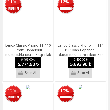
11%
12%
Lenco Classic Phono TT-110
Lenco Classic Phono TT-114
Kırmızı Hoparlörlü
BK Siyah Hoparlörlü
Bluetoothlu Retro Pikap Plak
Bluetoothlu Retro Pikap Plak
Çalar
Çalar USBli
6.499,00 ₺
6.499,00 ₺
5.774,90 ₺
5.693,90 ₺
12%
10%