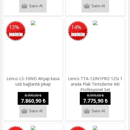
13%
14%
Lenco LS-10WD Ahşap kasa
Lenco TTA-12IN1PRO 12’si 1
usb bağlantılı pikap
arada Plak Temizleme Kiti
Profesyonel Set
8.999,00 ₺
8.999,00 ₺
7.860,90 ₺
7.775,90 ₺