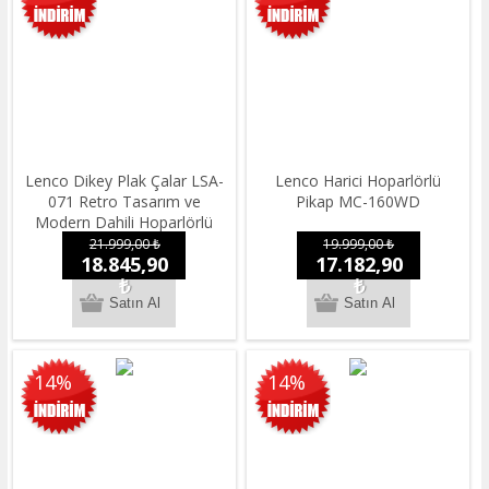
Lenco Dikey Plak Çalar LSA-
Lenco Harici Hoparlörlü
071 Retro Tasarım ve
Pikap MC-160WD
Modern Dahili Hoparlörlü
Bluetooth Pikap
21.999,00 ₺
19.999,00 ₺
18.845,90
17.182,90
₺
₺
14%
14%