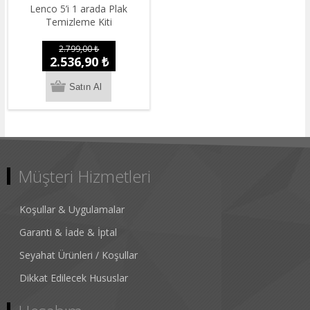
Lenco 5’i 1 arada Plak
Temizleme Kiti
2.799,00 ₺
2.536,90 ₺
Müşteri Hizmetleri
Koşullar & Uygulamalar
Garanti & İade & İptal
Seyahat Ürünleri / Koşullar
Dikkat Edilecek Hususlar