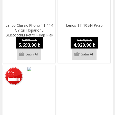
Lenco Classic Phono TT-114
Lenco TT-10BN Pikap
GY Gri Hoparlörlü
Bluetoothlu Retro Pikap Plak
Çalar USB li
6.499,00 ₺
5.499,00 ₺
5.693,90 ₺
4.929,90 ₺
9%