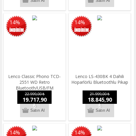
14%
14%
Lenco Classic Phono TCD-
Lenco LS-430BK 4 Dahili
2551 WD Retro
Hoparlörlü Bluetoothlu Pikap
Bluetooth/USB/FM
Radyo/CD/Kaset AHŞAP
22.999,00 ₺
21.999,00 ₺
19.717,90
18.845,90
Pikap Plak Çalar
₺
₺
14%
14%