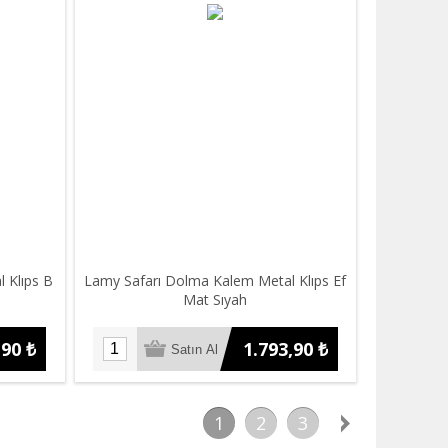
 Klıps B
Lamy Safarı Dolma Kalem Metal Klıps Ef
Mat Sıyah
,90 ₺
1.793,90 ₺
1
2
3