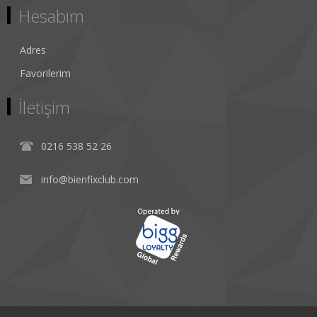
Hesabım
Adres
Favorilerim
İletişim
0216 538 52 26
info@bienfixclub.com