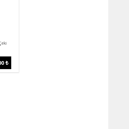
Çeki
00 ₺