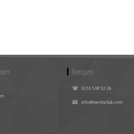
bım
İletişim
0216 538 52 26
rim
info@bienfixclub.com