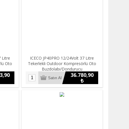
 Litre
ICECO JP40PRO 12/24Volt 37 Litre
rlü Oto
Tekerlekli Outdoor Kompresörlü Oto
Buzdolabı/Dondurucu
3,90
36.780,90
₺