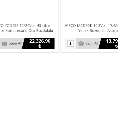
CO YCD45S 12/24Volt 43 Litre
ICECO MCD95K 10.8Volt 17.4Ah
or Kompresörlü Oto Buzdolabı
Yedek Buzdolabı Aküsü
22.326,90
13.79
₺
₺