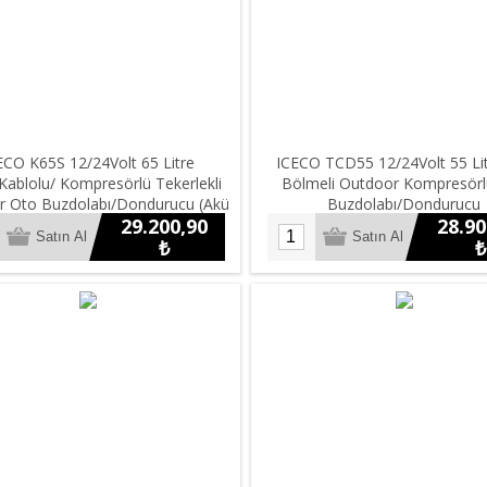
ECO K65S 12/24Volt 65 Litre
ICECO TCD55 12/24Volt 55 Lit
Kablolu/ Kompresörlü Tekerlekli
Bölmeli Outdoor Kompresör
r Oto Buzdolabı/Dondurucu (Akü
Buzdolabı/Dondurucu
29.200,90
28.90
Dahil Değildir)
₺
₺