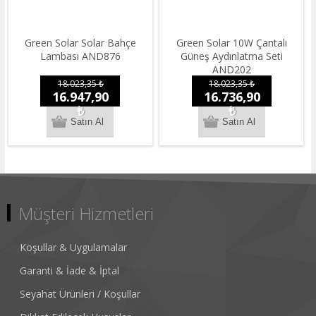
Green Solar Solar Bahçe
Green Solar 10W Çantalı
Lambası AND876
Güneş Aydınlatma Seti
AND202
18.023,35 ₺
18.023,35 ₺
16.947,90
16.736,90
₺
₺
Müşteri Hizmetleri
Koşullar & Uygulamalar
Garanti & İade & İptal
Seyahat Ürünleri / Koşullar