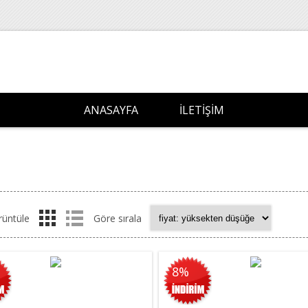
ANASAYFA
İLETIŞIM
rüntüle
Göre sırala
8%