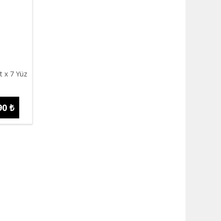
t x 7 Yüz
90 ₺