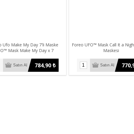
o Ufo Make My Day 7'li Maske
Foreo UFO™ Mask Call It a Nigh
O™ Mask Make My Day x 7
Maskesi
784,90 ₺
770,