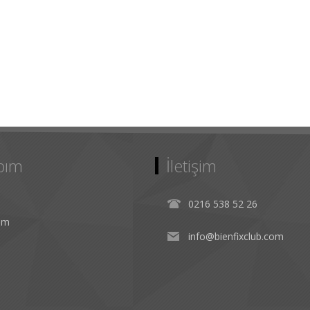
bım
İletişim
0216 538 52 26
rim
info@bienfixclub.com