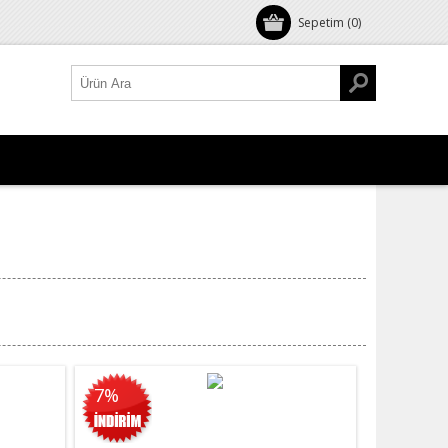
Sepetim
(0)
7%