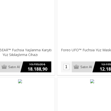
BEAR™ Fuchsia Yaşlanma Karşıtı
Foreo UFO™ Fuchsia Yüz Maske
Yüz Sıkılaştırma Cihazı
19.799,00 ₺
13.199
18.188,90
12.18
₺
₺