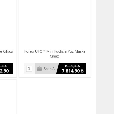
 Cihazı
Foreo UFO™ Mini Fuchsia Yüz Maske
Cihazı
,00 ₺
8.399,00 ₺
2,90
7.814,90 ₺