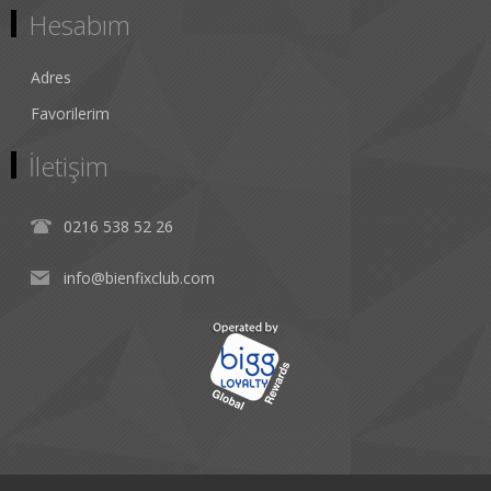
Hesabım
Adres
Favorilerim
İletişim
0216 538 52 26
info@bienfixclub.com