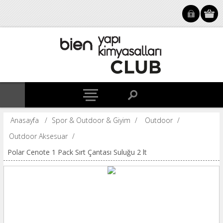
Anasayfa
/
Spor & Outdoor & Giyim
/
Outdoor
/
Outdoor Aksesuar
/
Polar Cenote 1 Pack Sırt Çantası Suluğu 2 lt