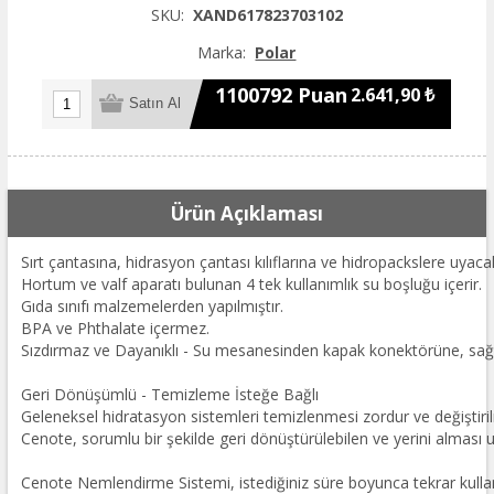
SKU:
XAND617823703102
Marka:
Polar
1100792 Puan
2.641,90 ₺
Ürün Açıklaması
Sırt çantasına, hidrasyon çantası kılıflarına ve hidropackslere uyaca
Hortum ve valf aparatı bulunan 4 tek kullanımlık su boşluğu içerir.
Gıda sınıfı malzemelerden yapılmıştır.
BPA ve Phthalate içermez.
Sızdırmaz ve Dayanıklı - Su mesanesinden kapak konektörüne, sağl
Geri Dönüşümlü - Temizleme İsteğe Bağlı
Geleneksel hidratasyon sistemleri temizlenmesi zordur ve değiştiril
Cenote, sorumlu bir şekilde geri dönüştürülebilen ve yerini alması uy
Cenote Nemlendirme Sistemi, istediğiniz süre boyunca tekrar kulla