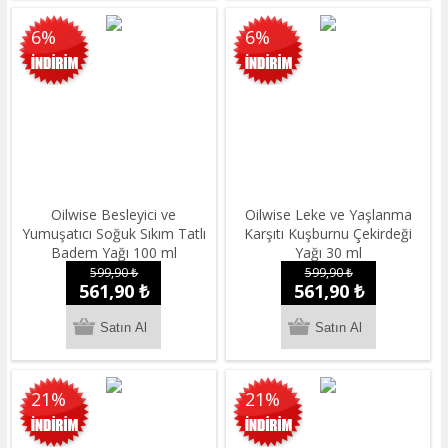
6%
6%
Oilwise Besleyici ve
Oilwise Leke ve Yaşlanma
Yumuşatıcı Soğuk Sıkım Tatlı
Karşıtı Kuşburnu Çekirdeği
Badem Yağı 100 ml
Yağı 30 ml
599,90 ₺
599,90 ₺
561,90 ₺
561,90 ₺
21%
21%