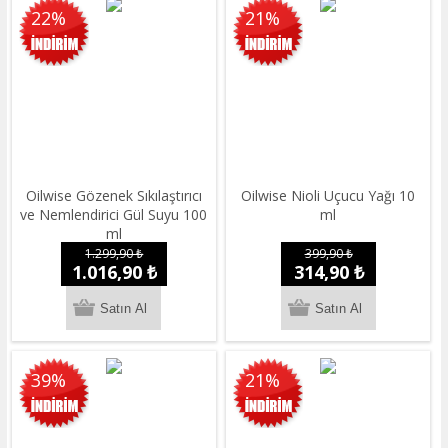
22%
21%
Oilwise Gözenek Sıkılaştırıcı
Oilwise Nioli Uçucu Yağı 10
ve Nemlendirici Gül Suyu 100
ml
ml
1.299,90 ₺
399,90 ₺
1.016,90 ₺
314,90 ₺
39%
21%