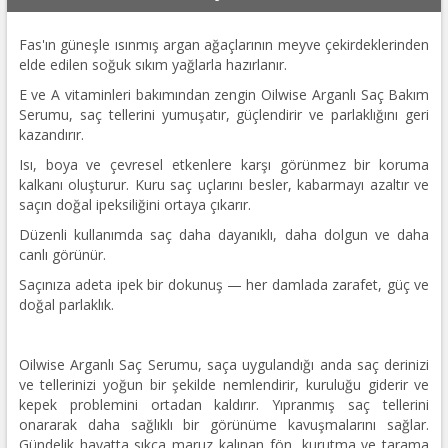
Fas'ın güneşle ısınmış argan ağaçlarının meyve çekirdeklerinden
elde edilen soğuk sıkım yağlarla hazırlanır.
E ve A vitaminleri bakımından zengin Oilwise Arganlı Saç Bakım
Serumu, saç tellerini yumuşatır, güçlendirir ve parlaklığını geri
kazandırır.
Isı, boya ve çevresel etkenlere karşı görünmez bir koruma
kalkanı oluşturur. Kuru saç uçlarını besler, kabarmayı azaltır ve
saçın doğal ipeksiliğini ortaya çıkarır.
Düzenli kullanımda saç daha dayanıklı, daha dolgun ve daha
canlı görünür.
Saçınıza adeta ipek bir dokunuş — her damlada zarafet, güç ve
doğal parlaklık.
Oilwise Arganlı Saç Serumu, saça uygulandığı anda saç derinizi
ve tellerinizi yoğun bir şekilde nemlendirir, kuruluğu giderir ve
kepek problemini ortadan kaldırır. Yıpranmış saç tellerini
onararak daha sağlıklı bir görünüme kavuşmalarını sağlar.
Gündelik hayatta sıkça maruz kalınan fön, kurutma ve tarama