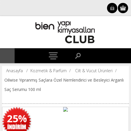
Anasayfa
/
Kozmetik & Parfüm
/
Cilt & Vücut Ürünleri
/
Oilwise Yıpranmış Saçlara Özel Nemlendirici ve Besleyici Arganlı
Saç Serumu 100 ml
25%