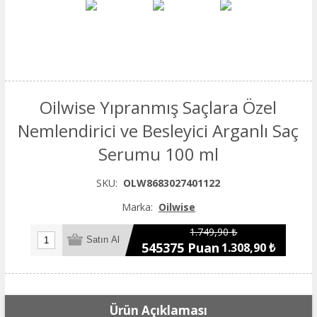
Oilwise Yıpranmış Saçlara Özel
Nemlendirici ve Besleyici Arganlı Saç
Serumu 100 ml
SKU:
OLW8683027401122
Marka:
Oilwise
1.749,90 ₺
545375 Puan
1.308,90 ₺
Ürün Açıklaması