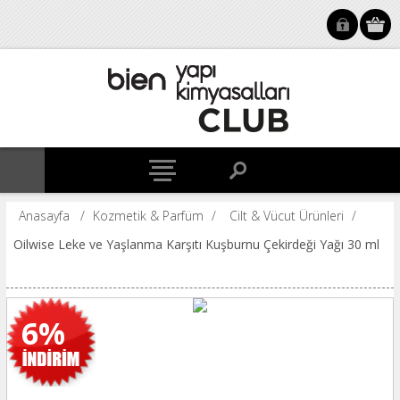
Anasayfa
/
Kozmetik & Parfüm
/
Cilt & Vücut Ürünleri
/
Oilwise Leke ve Yaşlanma Karşıtı Kuşburnu Çekirdeği Yağı 30 ml
6%