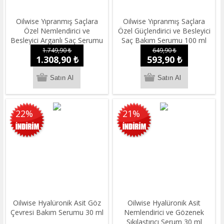
Oilwise Yıpranmış Saçlara
Oilwise Yıpranmış Saçlara
Özel Nemlendirici ve
Özel Güçlendirici ve Besleyici
Besleyici Arganlı Saç Serumu
Saç Bakım Serumu 100 ml
100 ml
1.749,90 ₺
649,90 ₺
1.308,90 ₺
593,90 ₺
22%
21%
Oilwise Hyalüronik Asit Göz
Oilwise Hyalüronik Asit
Çevresi Bakım Serumu 30 ml
Nemlendirici ve Gözenek
Sıkılaştırıcı Serum 30 ml