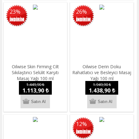
23%
26%
Oilwise Skin Firming Cilt
Oilwise Derin Doku
Sıkılaştırıcı Selülit Karşıtı
Rahatlatıcı ve Besleyici Masaj
Masaj Yağı 100 ml
Yağı 100 ml
1.449,90 ₺
1.949,90 ₺
1.113,90 ₺
1.438,90 ₺
12%