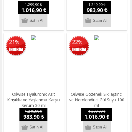
1.299,90 ₺
1.249,90 ₺
1.016,90 ₺
983,90 ₺
21%
22%
Oilwise Hyalüronik Asit
Oilwise Gözenek Sıkılaştırıcı
Kırışıklık ve Yaşlanma Karşıtı
ve Nemlendirici Gül Suyu 100
Serum 30 ml
ml
1.249,90 ₺
1.299,90 ₺
983,90 ₺
1.016,90 ₺