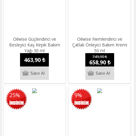
Oilwise Güçlendirici ve
Oilwise Nemlendirici ve
Besleyici Kaş Kirpik Bakım
Çatlak Önleyici Bakım Kremi
Yağı 30 ml
50 ml
749,90 ₺
463,90 ₺
658,90 ₺
25%
9%