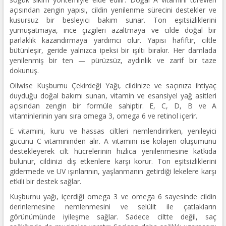
açısından zengin yapısı, cildin yenilenme sürecini destekler ve
kusursuz bir besleyici bakım sunar. Ton eşitsizliklerini
yumuşatmaya, ince çizgileri azaltmaya ve cilde doğal bir
parlaklık kazandırmaya yardımcı olur. Yapısı hafiftir, ciltle
bütünleşir, geride yalnızca ipeksi bir ışıltı bırakır. Her damlada
yenilenmiş bir ten — pürüzsüz, aydınlık ve zarif bir taze
dokunuş.
Oilwise Kuşburnu Çekirdeği Yağı, cildinize ve saçınıza ihtiyaç
duyduğu doğal bakımı sunan, vitamin ve esansiyel yağ asitleri
açısından zengin bir formüle sahiptir. E, C, D, B ve A
vitaminlerinin yanı sıra omega 3, omega 6 ve retinol içerir.
E vitamini, kuru ve hassas ciltleri nemlendirirken, yenileyici
gücünü C vitamininden alır. A vitamini ise kolajen oluşumunu
destekleyerek cilt hücrelerinin hızlıca yenilenmesine katkıda
bulunur, cildinizi dış etkenlere karşı korur. Ton eşitsizliklerini
gidermede ve UV ışınlarının, yaşlanmanın getirdiği lekelere karşı
etkili bir destek sağlar.
Kuşburnu yağı, içerdiği omega 3 ve omega 6 sayesinde cildin
derinlemesine nemlenmesini ve selülit ile çatlakların
görünümünde iyileşme sağlar. Sadece ciltte değil, saç