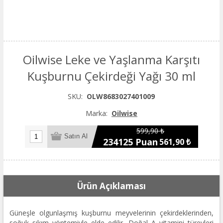
Oilwise Leke ve Yaşlanma Karşıtı
Kuşburnu Çekirdeği Yağı 30 ml
SKU:
OLW8683027401009
Marka:
Oilwise
599,90 ₺
234125 Puan
561,90 ₺
Ürün Açıklaması
Güneşle olgunlaşmış kuşburnu meyvelerinin çekirdeklerinden,
soğuk sıkım yöntemiyle elde edilir. Doğal A vitamini türevleri