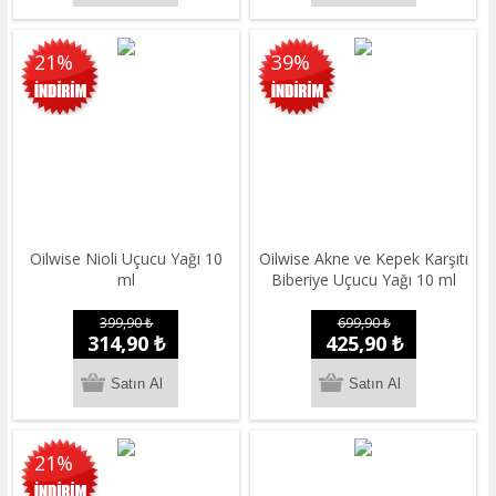
21%
39%
Oilwise Nioli Uçucu Yağı 10
Oilwise Akne ve Kepek Karşıtı
ml
Biberiye Uçucu Yağı 10 ml
399,90 ₺
699,90 ₺
314,90 ₺
425,90 ₺
21%