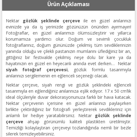
Ürün Açıklaması
Nektar
gözlük şeklinde çerçeve
ile en güzel anılarınızı
evinizde ya da iş yerinizde gözünüzün önünden ayırmayın!
Fotoğraflar, en güzel anılarımızı ölümsüzleştirir ve yıllarca
korumamıza yardımcı olur. Doğum ve sevimli çocukluk
fotoğraflarınız, doğum gününüzde çekilmiş tüm sevdiklerinizin
yanında olduğu ve çilekli pastanızın mumlarını üflediğiniz bir an,
gittiğiniz bir festivalde çekilmiş neşe dolu bir kare ya da
hayatınızın en güzel en heyecanlı anında evet derken… Nektar
siyah
fotoğraf çerçevesi
, gözlük formlu tasarımıyla
anılarınızı sergilemenin en eğlenceli seçeneği olacak.
Nektar çerçeve, siyah rengi ve gözlük şeklindeki eğlenceli
tasarımıyla en eğlendiğiniz anılarınıza eşlik ediyor. 17 x 50 cm’lik
ideal ölçüleriyle duvar dekorasyonunuza farklı bir hava katacak.
Nektar çerçevenin içerisine en güzel anlarınızı paylaşırken
birlikte çektirdiğiniz bir fotoğrafı yerleştirerek sevdikleriniz için
anlamlı bir hediye yaratabilirsiniz. Nektar
gözlük şeklinde
çerçeve
ahşap görünümlü kaliteli plastikten üretilmiştir.
Temizliği kolaylaştıran çerçeveyi tozlandığında nemli bir bezle
silerek temizleyebilirsiniz.