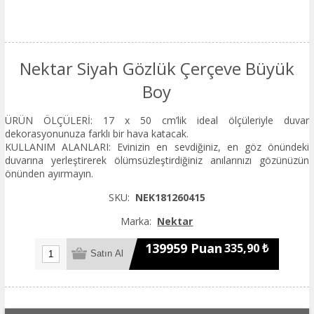
Nektar Siyah Gözlük Çerçeve Büyük
Boy
ÜRÜN ÖLÇÜLERİ: 17 x 50 cm’lik ideal ölçüleriyle duvar
dekorasyonunuza farklı bir hava katacak.
KULLANIM ALANLARI: Evinizin en sevdiğiniz, en göz önündeki
duvarına yerleştirerek ölümsüzleştirdiğiniz anılarınızı gözünüzün
önünden ayırmayın.
SKU:
NEK181260415
Marka:
Nektar
139959 Puan
335,90 ₺