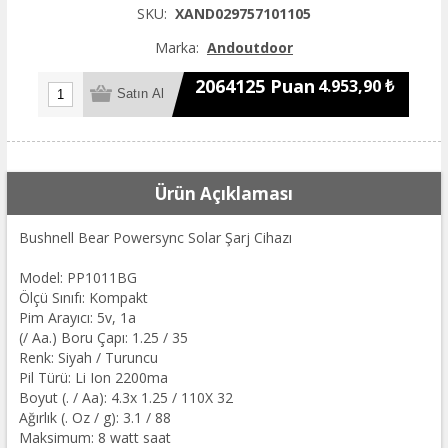
SKU:
XAND029757101105
Marka:
Andoutdoor
2064125 Puan
4.953,90 ₺
Ürün Açıklaması
Bushnell Bear Powersync Solar Şarj Cihazı
Model: PP1011BG
Ölçü Sınıfı: Kompakt
Pim Arayıcı: 5v, 1a
(/ Aa.) Boru Çapı: 1.25 / 35
Renk: Siyah / Turuncu
Pil Türü: Li Ion 2200ma
Boyut (. / Aa): 4.3x 1.25 / 110X 32
Ağırlık (. Oz / g): 3.1 / 88
Maksimum: 8 watt saat