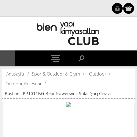
Anasayfa
/
Spor & Outdoor & Giyim
/
Outdoor
/
Outdoor Aksesuar
/
Bushnell PP1011BG Bear Powersync Solar Şarj Cihazı