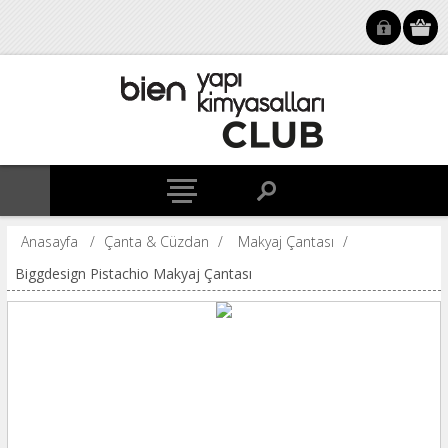
Anasayfa
/
Çanta & Cüzdan
/
Makyaj Çantası
/
Biggdesign Pistachio Makyaj Çantası