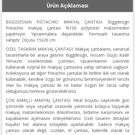
Ürün Açıklaması
BIGGDESIGN PISTACHIO MAKYAJ ÇANTASI: Biggdesign
Pistachio makyaj çantası %100 polyester malzemeden
yapılmıştır. Yıpranmalara dayanıklıdır. Fermuarlı tasarıma
sahiptir. Ölçüsü 15x20 cm
ÖZEL TASARIM MAKYAJ ÇANTASI: Makyaj çantalarını, sanatsal
tasarımlarla bir araya getiren Biggdesign, ressam Güçlü Kadir
Yılmaz’ın eserlerindeki çizimleri, tasarımlarının üzerinde
kullanarak orijinal bir makyaj çantasına sahip olmanızı sağlıyor.
Koleksiyona ait diğer Pistachio çantalar ile birlikte ikili set olarak
kullanabilir, kendine özgü bir görünümü benimseyenlerin tercihi
olan bu makyaj çantası ile ne kadar özgün bir tarza sahip
olduğunuzu herkese gösterebilirsiniz
ÇOK AMAÇLI MAKYAJ ÇANTASI: İdeal boyutu sayesinde gün
içerisinde veya seyahat sırasında yanınızda kolayca taşıyarak
makyaj malzemelerinizin dökülmesini, birbirine karışmasını ve
kapaklarının açılmasını önleyebilirsiniz. Özel tasarım detayları
hayatın her alanına kolaylıkla uyarlanabilir. Sadece makyaj
çantası olarak değil, cüzdan, el çantası, kalemlik olarak ta