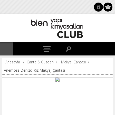
Anasayfa
/
Çanta & Cüzdan
/
Makyaj Çantası
/
Anemoss Denizci Kız Makyaj Çantası