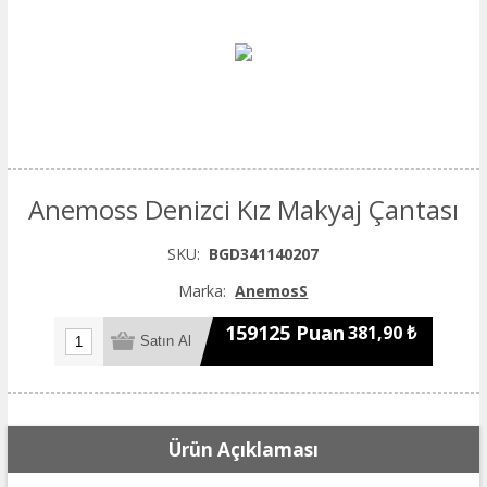
Anemoss Denizci Kız Makyaj Çantası
SKU:
BGD341140207
Marka:
AnemosS
159125 Puan
381,90 ₺
Ürün Açıklaması