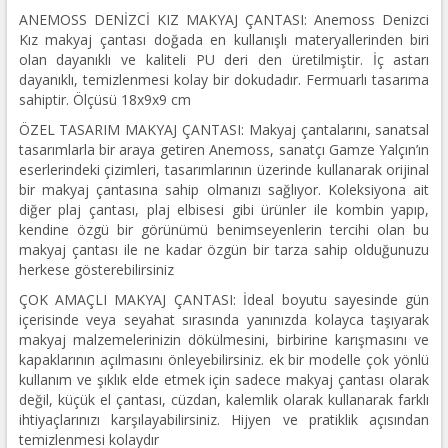
ANEMOSS DENİZCİ KIZ MAKYAJ ÇANTASI: Anemoss Denizci
Kız makyaj çantası doğada en kullanışlı materyallerinden biri
olan dayanıklı ve kaliteli PU deri den üretilmiştir. İç astarı
dayanıklı, temizlenmesi kolay bir dokudadır. Fermuarlı tasarıma
sahiptir. Ölçüsü 18x9x9 cm
ÖZEL TASARIM MAKYAJ ÇANTASI: Makyaj çantalarını, sanatsal
tasarımlarla bir araya getiren Anemoss, sanatçı Gamze Yalçın’ın
eserlerindeki çizimleri, tasarımlarının üzerinde kullanarak orijinal
bir makyaj çantasına sahip olmanızı sağlıyor. Koleksiyona ait
diğer plaj çantası, plaj elbisesi gibi ürünler ile kombin yapıp,
kendine özgü bir görünümü benimseyenlerin tercihi olan bu
makyaj çantası ile ne kadar özgün bir tarza sahip olduğunuzu
herkese gösterebilirsiniz
ÇOK AMAÇLI MAKYAJ ÇANTASI: İdeal boyutu sayesinde gün
içerisinde veya seyahat sırasında yanınızda kolayca taşıyarak
makyaj malzemelerinizin dökülmesini, birbirine karışmasını ve
kapaklarının açılmasını önleyebilirsiniz. ek bir modelle çok yönlü
kullanım ve şıklık elde etmek için sadece makyaj çantası olarak
değil, küçük el çantası, cüzdan, kalemlik olarak kullanarak farklı
ihtiyaçlarınızı karşılayabilirsiniz. Hijyen ve pratiklik açısından
temizlenmesi kolaydır