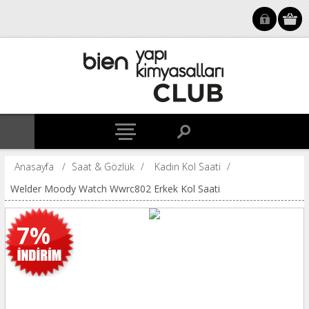
Anasayfa
/
Saat & Gözlük
/
Kadın Kol Saati
/
Welder Moody Watch Wwrc802 Erkek Kol Saati
7%