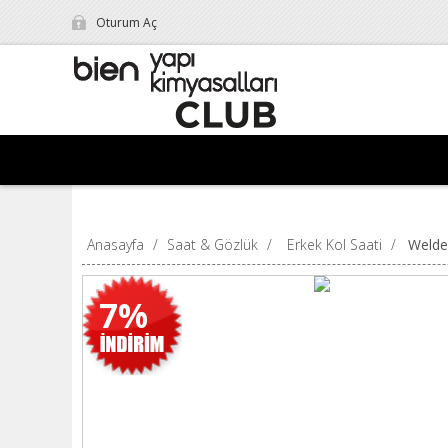
Oturum Aç
Anasayfa
/
Saat & Gözlük
/
Erkek Kol Saati
/
Welde
7%