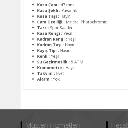
Kasa Çapı :
47 mm
Kasa Şekli :
Yuvarlak
Kasa Taşı :
Hayır
Cam Özelliği :
Mineral Photochromic
Tarz :
Spor Saatler
Kasa Rengi :
Yeşil
Kadran Rengi :
Yeşil
Kadran Taşı :
Hayır
Kayış Tipi :
Hasır
Renk :
Yeşil
Su Geçirmezlik :
5 ATM
Kronometre :
Hayır
Takvim :
Evet
Alarm :
Yok
Müşteri Hizmetleri
Hesa