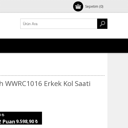
Sepetim
(0)
h WWRC1016 Erkek Kol Saati
0 ₺
2 Puan
9.598,90 ₺