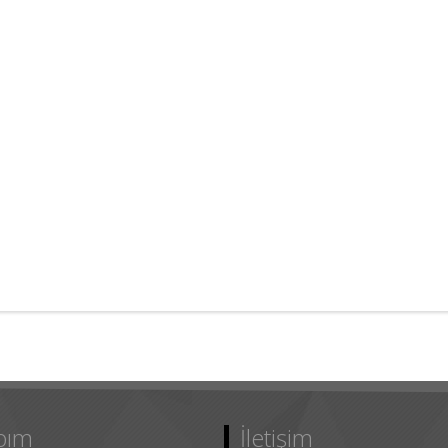
bım
İletişim