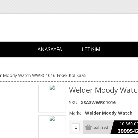
ANASAYFA
İLETIŞIM
r Moody Watch WWRC1016 Erkek Kol Saati
Welder Moody Watc
SKU:
XSASWWRC1016
Marka:
Welder Moody Watch
10.360,0
399954