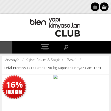
Anasayfa
/
Kişisel Bakım & Sağlık
/
Baskül
/
Tefal Premiss LCD Ekranlı 150 kg Kapasiteli Beyaz Cam Tartı
16%