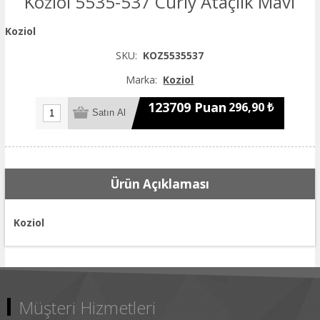
Koziol 5535-537 Curly Ataçlık Mavi
Koziol
SKU:
KOZ5535537
Marka:
Koziol
123709 Puan
296,90 ₺
Ürün Açıklaması
Koziol
Müşteri Hizmetleri