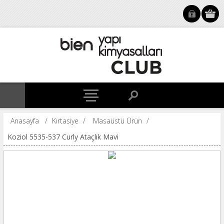
Anasayfa
/
Kırtasiye
/
Masaüstü Ürün
/
Koziol 5535-537 Curly Ataçlık Mavi