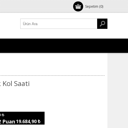
Sepetim
(0)
 Kol Saati
0 ₺
2 Puan
19.684,90 ₺