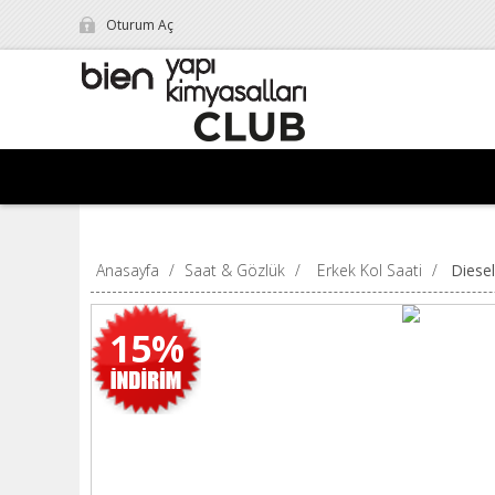
Oturum Aç
Anasayfa
/
Saat & Gözlük
/
Erkek Kol Saati
/
Diese
15%