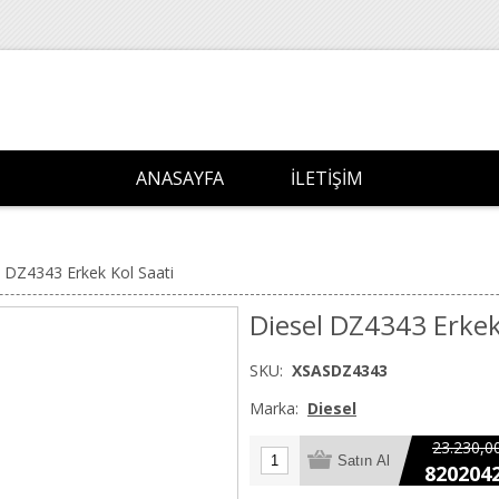
ANASAYFA
İLETIŞIM
l DZ4343 Erkek Kol Saati
Diesel DZ4343 Erkek
SKU:
XSASDZ4343
Marka:
Diesel
23.230,0
820204