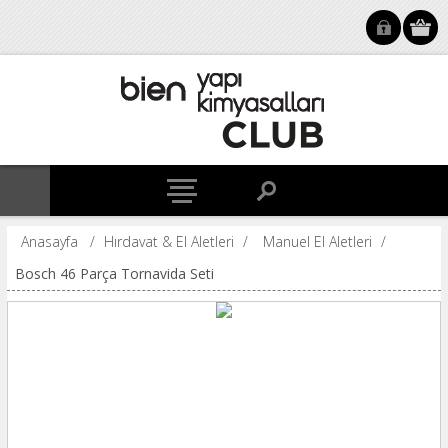
Anasayfa
/
Hırdavat & El Aletleri
/
Manuel El Aletleri
/
Bosch 46 Parça Tornavida Seti