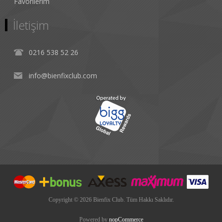
Favorilerim
İletişim
0216 538 52 26
info@bienfixclub.com
Copyright © 2026 Bienfix Club. Tüm Hakkı Saklıdır.
Powered by
nopCommerce