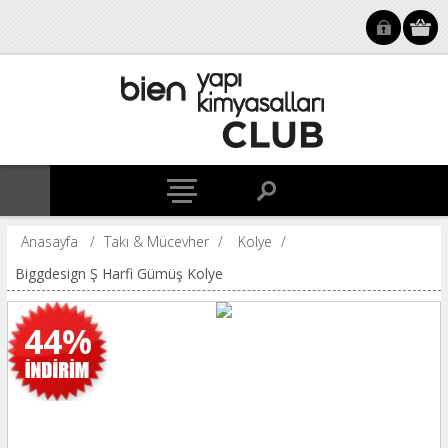
Anasayfa
/
Takı & Mücevher
/
Kolye
/
Biggdesign Ş Harfi Gümüş Kolye
44%