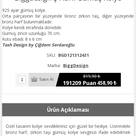
925 ayar gümüş kolye.
Orta parçasının bir yüzeyinde bronz zirkon taş, diğer yüzeyinde
bronz harf bulunmaktadır.
Kolye kendi etrafında dönebilir.
Gümüş zincir uzunluğu 70 cm.
Kutu ebadı: 8 x 6 cm
Tash Design by Çiğdem Serdaroğlu
SKU:
BGD121312431
Marka:
BiggDesign
819,90 ₺
191209 Puan
458,90 ₺
Ürün Açıklaması
Özel tasarım kolye sevdikleriniz için güzel bir hediye. Üzerindeki
bronz harf, zirkon taşı gümüş kolye sevginizi ifade edebilmek