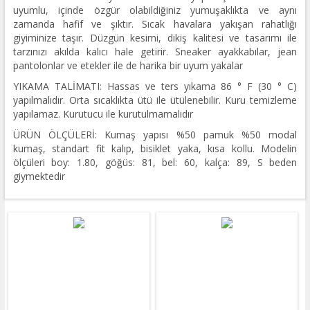
uyumlu, içinde özgür olabildiğiniz yumuşaklıkta ve aynı
zamanda hafif ve şıktır. Sıcak havalara yakışan rahatlığı
giyiminize taşır. Düzgün kesimi, dikiş kalitesi ve tasarımı ile
tarzınızı akılda kalıcı hale getirir. Sneaker ayakkabılar, jean
pantolonlar ve etekler ile de harika bir uyum yakalar
YIKAMA TALİMATI: Hassas ve ters yıkama 86 ° F (30 ° C)
yapılmalıdır. Orta sıcaklıkta ütü ile ütülenebilir. Kuru temizleme
yapılamaz. Kurutucu ile kurutulmamalıdır
ÜRÜN ÖLÇÜLERİ: Kumaş yapısı %50 pamuk %50 modal
kumaş, standart fit kalıp, bisiklet yaka, kısa kollu. Modelin
ölçüleri boy: 1.80, göğüs: 81, bel: 60, kalça: 89, S beden
giymektedir