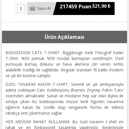
217459 Puan
521,90 ₺
Ürün Açıklaması
BIGGDESIGN CATS T-SHIRT: Biggdesign Kedi Fotograf Kadın
T-Shirt, %50 pamuk %50 modal kumaştan üretilmiştir. Özel
yumuşak kumaş dokusu ve hava akımına izin veren nefes
alabilirlik özelliği ile sağlıklıdır. Regular standart fit kalıbı modern
ve şık bir kesime sahiptir
ÖZEL TASARIM KADIN T-SHIRT: Sevimli ve şık ambiyansıyla
adeta cıvıldayan Cats Koleksiyonu ilhamını Zeynep Pak’ın ‘Cats’
eserinden almaktadır. Sanat ve modanın hep var olan ilişkisi ile
ortaya çıkan bu koleksiyonda muzur kedi figürleri tasarıma
eğlence katan bir özellik olup rengarenk formu ile stilinizi
rahatça öne çıkarmanızı sağlar
HER MEVSİM RAHAT KULLANIM: Bu özel tasarım t-shirt en
rahat ve en fonksiyonel tasarımla yapılmıştır. Bedeninizle