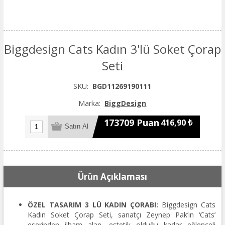
Biggdesign Cats Kadın 3'lü Soket Çorap
Seti
SKU:
BGD11269190111
Marka:
BiggDesign
173709 Puan
416,90 ₺
Ürün Açıklaması
ÖZEL TASARIM 3 LÜ KADIN ÇORABI:
Biggdesign Cats
Kadın Soket Çorap Seti, sanatçı Zeynep Pak’ın ‘Cats’
eserinden ilham alan, estetik olduğu kadar eğlenceli