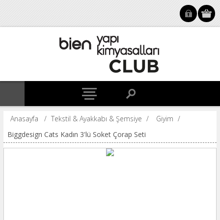
Anasayfa
/
Tekstil & Ayakkabı & Şemsiye
/
Giyim
/
Biggdesign Cats Kadın 3'lü Soket Çorap Seti