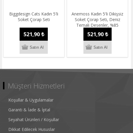
Biggdesign Cats Kadın 5'li
Anemoss Kadın 5'li Dikişsiz
Soket Çorap Seti
Soket Çorap Seti, Deniz
Temalı Desenler, %85
Pamuk, 36-40 Beden
521,90 ₺
521,90 ₺
Müşteri Hizmetleri
Koşullar & Uygulamalar
Garanti & İade & İptal
Seyahat Ürünleri / Koşullar
Dikkat Edilecek Hususlar