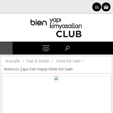
Anasayfa
/
Saat & Gözlük
/
Erkek Kol Saati
/
Anemoss Çapa Deri Kayışlı Erkek Kol Saati