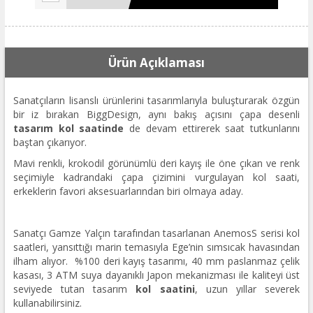
Ürün Açıklaması
Sanatçıların lisanslı ürünlerini tasarımlarıyla buluşturarak özgün
bir iz bırakan BiggDesign, aynı bakış açısını çapa desenli
tasarım kol saatinde
de devam ettirerek saat tutkunlarını
baştan çıkarıyor.
Mavi renkli, krokodil görünümlü deri kayış ile öne çıkan ve renk
seçimiyle kadrandaki çapa çizimini vurgulayan kol saati,
erkeklerin favori aksesuarlarından biri olmaya aday.
Sanatçı Gamze Yalçın tarafından tasarlanan AnemosS serisi kol
saatleri, yansıttığı marin temasıyla Ege’nin sımsıcak havasından
ilham alıyor. %100 deri kayış tasarımı, 40 mm paslanmaz çelik
kasası, 3 ATM suya dayanıklı Japon mekanizması ile kaliteyi üst
seviyede tutan tasarım
kol saatini
, uzun yıllar severek
kullanabilirsiniz.