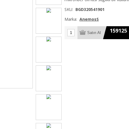
SKU:
BGD320541901
Marka:
AnemosS
159125