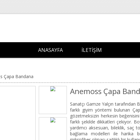
ANASAYFA
İLETIŞIM
s Çapa Bandana
Anemoss Çapa Ban
Sanatçı Gamze Yalçın tarafından B
farklı giyim yöntemi bulunan Ça
gözetmeksizin herkesin beğenisini 
farklı şekilde dikkatleri çekiyor.
yardımcı aksesuarı, bileklik, saç 
bağlama modelleri ile harika b
mikrofiber olması sağlıklı bir kulla