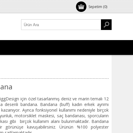
Sepetim
(0)
dana
iggDesign için özel tasarlanmış deniz ve marin temalı 12
pa desenli bandana. Bandana (buff) kadın erkek ayrımı
kazanıyor. Ayrıca fonksiyonel kullanımı nedeniyle birçok
 Boyunluk, motorsiklet maskesi, saç bandanası, sporcuların
tokası gibi birçok kullanım alanı bulunmaktadır. Bandana
ir görünüşe kavuşabilirsiniz. Ürünün %100 polyester
nım sağlamaktadır.